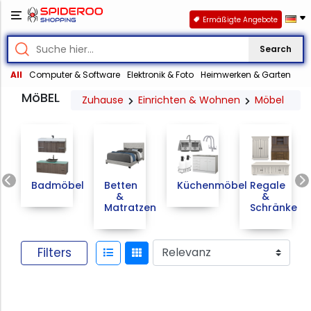
Ermäßigte Angebote
Search
All
Computer & Software
Elektronik & Foto
Heimwerken & Garten
MöBEL
Zuhause
Einrichten & Wohnen
Möbel
Previous
Badmöbel
Betten
Küchenmöbel
Regale
&
&
Matratzen
Schränke
Filters