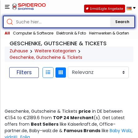
Ermäßigte Angebote
Search
All
Computer & Software
Elektronik & Foto
Heimwerken & Garten
GESCHENKE, GUTSCHEINE & TICKETS
Zuhause
Weitere Kategorien
Geschenke, Gutscheine & Tickets
Filters
Geschenke, Gutscheine & Tickets
price
in DE between
€1.54 to €2189.6 from
TOP 24 Merchant
(s). Get Latest
offers from
Best Sellers
like Kaiserkraft.de, Office-
partner.de, Baby-walz.de &
Famous Brands
like
Baby Walz
,
vidaXL
,
Folia
.