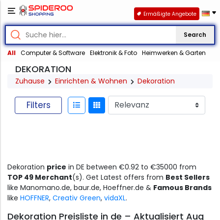
Ermäßigte Angebote
Search
All
Computer & Software
Elektronik & Foto
Heimwerken & Garten
DEKORATION
Zuhause
Einrichten & Wohnen
Dekoration
Filters
Dekoration
price
in DE between €0.92 to €35000 from
TOP 49 Merchant
(s). Get Latest offers from
Best Sellers
like Manomano.de, baur.de, Hoeffner.de &
Famous Brands
like
HOFFNER
,
Creativ Green
,
vidaXL
.
Dekoration Preisliste in de – Aktualisiert Aug