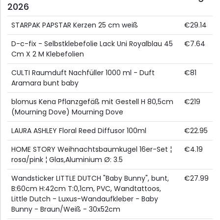
2026
STARPAK PAPSTAR Kerzen 25 cm weiß
€29.14
D-c-fix - Selbstklebefolie Lack Uni Royalblau 45
€7.64
Cm X 2 M Klebefolien
CULTI Raumduft Nachfüller 1000 ml - Duft
€81
Aramara bunt baby
blomus Kena Pflanzgefäß mit Gestell H 80,5cm
€219
(Mourning Dove) Mourning Dove
LAURA ASHLEY Floral Reed Diffusor 100ml
€22.95
HOME STORY Weihnachtsbaumkugel 16er-Set ¦
€4.19
rosa/pink ¦ Glas,Aluminium Ø: 3.5
Wandsticker LITTLE DUTCH "Baby Bunny", bunt,
€27.99
B:60cm H:42cm T:0,1cm, PVC, Wandtattoos,
Little Dutch - Luxus-Wandaufkleber - Baby
Bunny - Braun/Weiß - 30x52cm