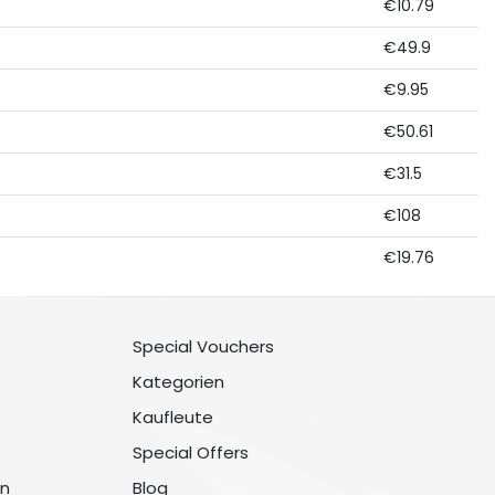
€10.79
€49.9
€9.95
€50.61
€31.5
€108
€19.76
Special Vouchers
Kategorien
Kaufleute
Special Offers
n
Blog