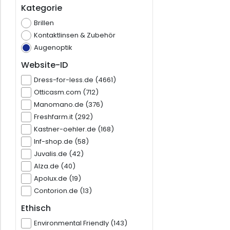
Kategorie
Brillen
Kontaktlinsen & Zubehör
Augenoptik
Website-ID
Dress-for-less.de (4661)
Otticasm.com (712)
Manomano.de (376)
Freshfarm.it (292)
Kastner-oehler.de (168)
Inf-shop.de (58)
Juvalis.de (42)
Alza.de (40)
Apolux.de (19)
Contorion.de (13)
Ethisch
Environmental Friendly (143)