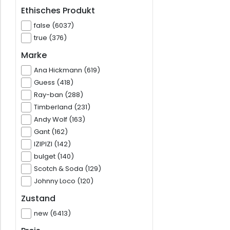
Ethisches Produkt
false (6037)
true (376)
Marke
Ana Hickmann (619)
Guess (418)
Ray-ban (288)
Timberland (231)
Andy Wolf (163)
Gant (162)
IZIPIZI (142)
bulget (140)
Scotch & Soda (129)
Johnny Loco (120)
Zustand
new (6413)