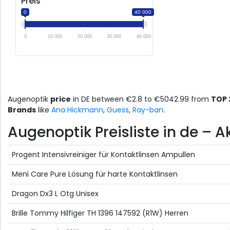
Preis
0
40 000
0
10 000
20 000
30 000
40 000
Augenoptik
price
in DE between €2.8 to €5042.99 from
TOP 
Brands
like
Ana Hickmann
,
Guess
,
Ray-ban
.
Augenoptik Preisliste in de – A
Progent Intensivreiniger für Kontaktlinsen Ampullen
Meni Care Pure Lösung für harte Kontaktlinsen
Dragon Dx3 L Otg Unisex
Brille Tommy Hilfiger TH 1396 147592 (R1W) Herren