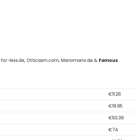
s-for-less.de, Otticasm.com, Manomano.de &
Famous
€11.26
€19.95
€50.39
€74