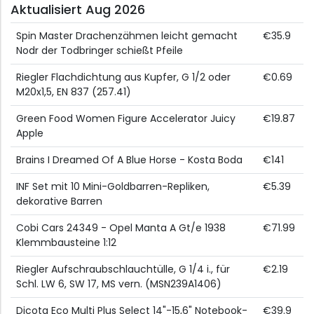
Aktualisiert Aug 2026
Spin Master Drachenzähmen leicht gemacht
€35.9
Nodr der Todbringer schießt Pfeile
Riegler Flachdichtung aus Kupfer, G 1/2 oder
€0.69
M20x1,5, EN 837 (257.41)
Green Food Women Figure Accelerator Juicy
€19.87
Apple
Brains I Dreamed Of A Blue Horse - Kosta Boda
€141
INF Set mit 10 Mini-Goldbarren-Repliken,
€5.39
dekorative Barren
Cobi Cars 24349 - Opel Manta A Gt/e 1938
€71.99
Klemmbausteine 1:12
Riegler Aufschraubschlauchtülle, G 1/4 i., für
€2.19
Schl. LW 6, SW 17, MS vern. (MSN239A1406)
Dicota Eco Multi Plus Select 14"-15,6" Notebook-
€39.9