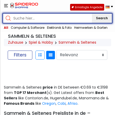
Ermäßigte Angebote
Search
All
Computer & Software
Elektronik & Foto
Heimwerken & Garten
SAMMELN & SELTENES
Zuhause
Spiel & Hobby
Sammeln & Seltenes
Filters
Sammeln & Seltenes
price
in DE between €0.69 to €3198
from
TOP 17 Merchant
(s). Get Latest offers from
Best
Sellers
like Contorion.de, Hugendubel.de, Manomano.de &
Famous Brands
like
Oregon
,
Cobi
,
Afriso
.
Sammeln & Seltenes Preisliste in de –