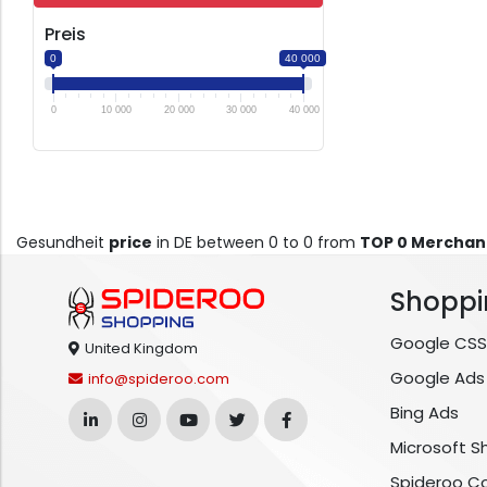
Preis
0
40 000
0
10 000
20 000
30 000
40 000
Gesundheit
price
in DE between 0 to 0 from
TOP 0 Merchan
Shoppi
Google CSS
United Kingdom
Google Ads
info@spideroo.com
Bing Ads
Microsoft S
Spideroo C