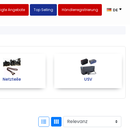
igte Angebote
Top Selling
Händlerregistrierung
DE
Netzteile
USV