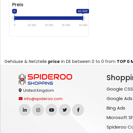
Preis
0
40 000
0
10 000
20 000
30 000
40 000
Gehäuse & Netzteile
price
in DE between 0 to 0 from
TOP 0 
Shoppi
Google CSS
United Kingdom
Google Ads
info@spideroo.com
Bing Ads
Microsoft S
Spideroo C