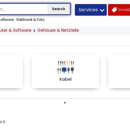
Services
Search
Ermäß
oftware
Elektronik & Foto
ter & Software
Gehäuse & Netzteile
Kabel
us
0