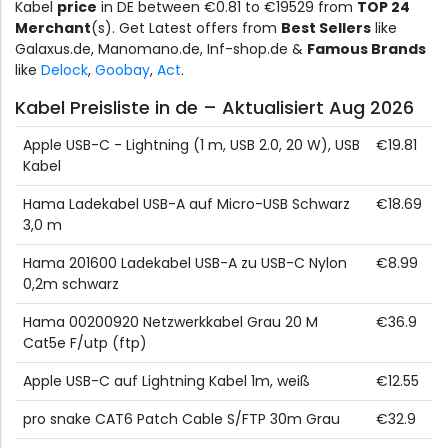
Kabel
price
in DE between €0.81 to €19529 from
TOP 24
Merchant
(s). Get Latest offers from
Best Sellers
like
Galaxus.de, Manomano.de, Inf-shop.de &
Famous Brands
like
Delock
,
Goobay
,
Act
.
Kabel Preisliste in de – Aktualisiert Aug 2026
Apple USB-C - Lightning (1 m, USB 2.0, 20 W), USB
€19.81
Kabel
Hama Ladekabel USB-A auf Micro-USB Schwarz
€18.69
3,0 m
Hama 201600 Ladekabel USB-A zu USB-C Nylon
€8.99
0,2m schwarz
Hama 00200920 Netzwerkkabel Grau 20 M
€36.9
Cat5e F/utp (ftp)
Apple USB-C auf Lightning Kabel 1m, weiß
€12.55
pro snake CAT6 Patch Cable S/FTP 30m Grau
€32.9