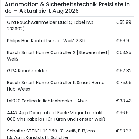
Automation & Sicherheitstechnik Preisliste in
de – Aktualisiert Aug 2026
Gira Rauchwarnmelder Dual Q Label rws
€55.99
233602)
Philips Hue Kontaktsensor Weiß 2 Stk.
€66.9
Bosch Smart Home Controller 2 [Steuereinheit]
€63.95
Weiß
GIRA Rauchmelder
€67.82
Bosch Smart Home Controller II, Smart Home
€75.06
Hub, Weiss
Ls1020 Ecoline Ir-lichtschranke - Abus
€38.43
AJAX Ajdp Doorprotect Funk-Magnetkontakt
€36.6
868 Mhz Kabellos Für Türen Und Fenster Weiß
Schalter STEINEL "IS 360-3", weiß, B:12,1cm
€93.37
L:5,7cm, Kunststoff, Schalter,