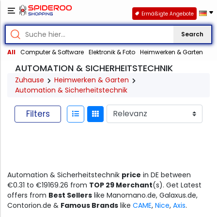
Ermäßigte Angebote
Search
All
Computer & Software
Elektronik & Foto
Heimwerken & Garten
AUTOMATION & SICHERHEITSTECHNIK
Zuhause
Heimwerken & Garten
Automation & Sicherheitstechnik
Filters
Automation & Sicherheitstechnik
price
in DE between
€0.31 to €19169.26 from
TOP 29 Merchant
(s). Get Latest
offers from
Best Sellers
like Manomano.de, Galaxus.de,
Contorion.de &
Famous Brands
like
CAME
,
Nice
,
Axis
.