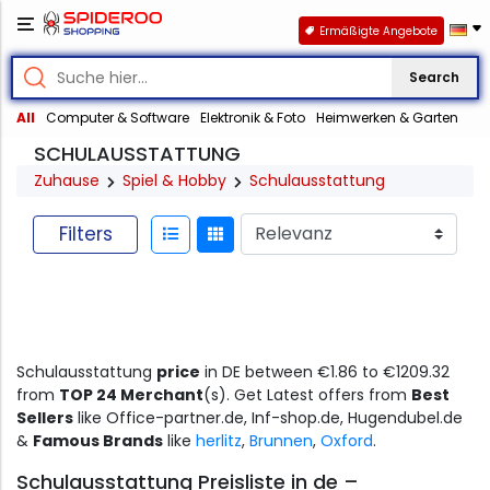
Ermäßigte Angebote
Search
All
Computer & Software
Elektronik & Foto
Heimwerken & Garten
SCHULAUSSTATTUNG
Zuhause
Spiel & Hobby
Schulausstattung
Filters
Schulausstattung
price
in DE between €1.86 to €1209.32
from
TOP 24 Merchant
(s). Get Latest offers from
Best
Sellers
like Office-partner.de, Inf-shop.de, Hugendubel.de
&
Famous Brands
like
herlitz
,
Brunnen
,
Oxford
.
Schulausstattung Preisliste in de –