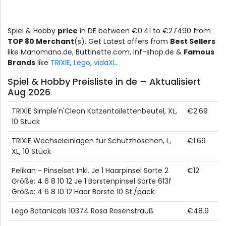
Spiel & Hobby
price
in DE between €0.41 to €27490 from
TOP 80 Merchant
(s). Get Latest offers from
Best Sellers
like Manomano.de, Buttinette.com, Inf-shop.de &
Famous
Brands
like
TRIXIE
,
Lego
,
vidaXL
.
Spiel & Hobby Preisliste in de – Aktualisiert
Aug 2026
TRIXIE Simple'n'Clean Katzentoilettenbeutel, XL,
€2.69
10 Stück
TRIXIE Wechseleinlagen für Schutzhöschen, L,
€1.69
XL, 10 Stück
Pelikan - Pinselset Inkl. Je 1 Haarpinsel Sorte 2
€12
Größe: 4 6 8 10 12 Je 1 Borstenpinsel Sorte 613f
Größe: 4 6 8 10 12 Haar Borste 10 St./pack.
Lego Botanicals 10374 Rosa Rosenstrauß
€48.9