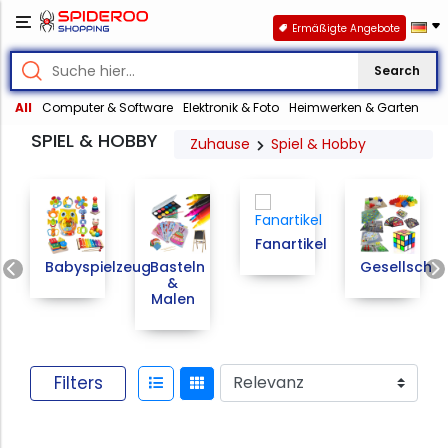
Ermäßigte Angebote
Search
All
Computer & Software
Elektronik & Foto
Heimwerken & Garten
SPIEL & HOBBY
Zuhause
Spiel & Hobby
Fanartikel
Previous
Babyspielzeug
Basteln
Gesellschaf
&
Malen
Filters