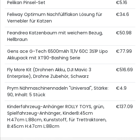
Pelikan Pinsel-Set
€5.16
Feliway Optimum Nachfüllflakon Lösung für
€34.6
Vernebler für Katzen
Feandrea Katzenbaum mit weichem Bezug,
€50.98
Hellbraun
Gens ace G-Tech 6500mAh 11,1V 60C 3S1P Lipo
€77.99
Akkupack mit XT90-Bashing Serie
Fly More Kit (Drohnen Akku, DJI Mavic 3
€516.69
Enterprise), Drohne Zubehör, Schwarz
Prym Nähmaschinennadeln "Universal", Stärke:
€4.9
90, Inhalt: 5 Stück
Kinderfahrzeug-Anhänger ROLLY TOYS, grün,
€137.09
Spielfahrzeug-Anhänger, KinderB:45cm
H:47cm L:88cm, Kunststoff, für Trettraktoren,
B:45cm H:47cm L:88cm