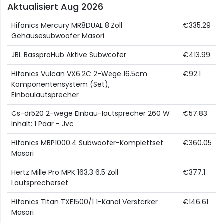
Aktualisiert Aug 2026
Hifonics Mercury MR8DUAL 8 Zoll
€335.29
Gehäusesubwoofer Masori
JBL BassproHub Aktive Subwoofer
€413.99
Hifonics Vulcan VX6.2C 2-Wege 16.5cm
€92.1
Komponentensystem (Set),
Einbaulautsprecher
Cs-dr520 2-wege Einbau-lautsprecher 260 W
€57.83
Inhalt: 1 Paar - Jvc
Hifonics MBP1000.4 Subwoofer-Komplettset
€360.05
Masori
Hertz Mille Pro MPK 163.3 6.5 Zoll
€377.1
Lautsprecherset
Hifonics Titan TXE1500/1 1-Kanal Verstärker
€146.61
Masori