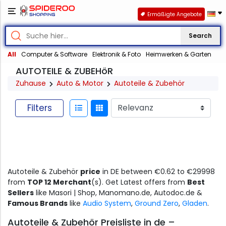
Ermäßigte Angebote
Search
All
Computer & Software
Elektronik & Foto
Heimwerken & Garten
AUTOTEILE & ZUBEHöR
Zuhause
Auto & Motor
Autoteile & Zubehör
Filters
Autoteile & Zubehör
price
in DE between €0.62 to €29998
from
TOP 12 Merchant
(s). Get Latest offers from
Best
Sellers
like Masori | Shop, Manomano.de, Autodoc.de &
Famous Brands
like
Audio System
,
Ground Zero
,
Gladen
.
Autoteile & Zubehör Preisliste in de –