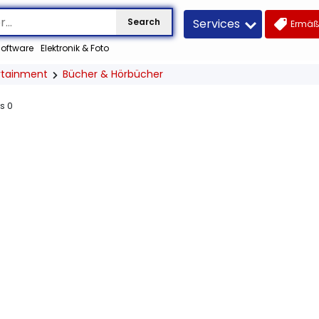
Services
Search
Ermäß
oftware
Elektronik & Foto
rtainment
Bücher & Hörbücher
us
0