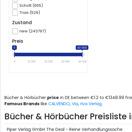
Schott (655)
Trias (529)
Zustand
new (243797)
Preis
0
40 000
0
10 000
20 000
30 000
40 000
Bücher & Hörbücher
price
in DE between €1.2 to €1348.99 f
Famous Brands
like
CALVENDO
,
Via
,
riva Verlag
.
Bücher & Hörbücher Preisliste i
Piper Verlag GmbH The Deal - Reine Verhandlungssache