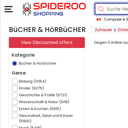
All
Computer & S
BüCHER & HöRBüCHER
Zuhause
Ente
View Discounted offers
Zeigen
0
Artikel a
Kategorie
Bücher & Hörbücher
Genre
Bildung (11354)
Kinder (9275)
Geschichte & Politik (6721)
Wissenschaft & Natur (6118)
Essen & Kochen (5915)
Gesundheit, Geist und Körper
(5900)
Musik (5418)