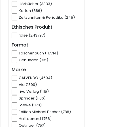
Hörbücher (3833)
Karten (886)
Zeitschriften & Periodika (245)
Ethisches Produkt
false (243797)
Format
Taschenbuch (117714)
Gebunden (715)
Marke
CALVENDO (4694)
Via (1390)
riva Verlag (1115)
Springer (1106)
Loewe (870)
Edition Michael Fischer (788)
Hal Leonard (758)
Oetinger (757)