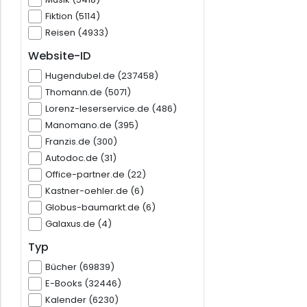
Fiktion (5114)
Reisen (4933)
Website-ID
Hugendubel.de (237458)
Thomann.de (5071)
Lorenz-leserservice.de (486)
Manomano.de (395)
Franzis.de (300)
Autodoc.de (31)
Office-partner.de (22)
Kastner-oehler.de (6)
Globus-baumarkt.de (6)
Galaxus.de (4)
Typ
Bücher (69839)
E-Books (32446)
Kalender (6230)