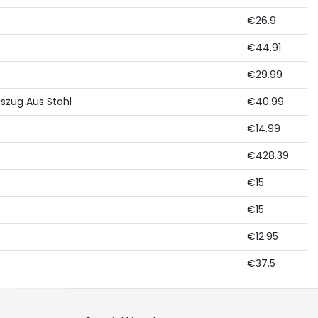
€26.9
€44.91
€29.99
uszug Aus Stahl
€40.99
€14.99
€428.39
€15
€15
€12.95
€37.5