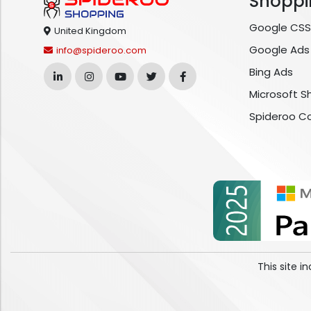
Shoppi
Google CSS
United Kingdom
Google Ads
info@spideroo.com
Bing Ads
Microsoft S
Spideroo C
This site 