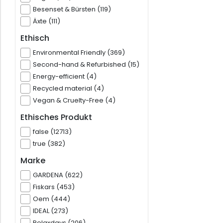
Besenset & Bürsten (119)
Äxte (111)
Ethisch
Environmental Friendly (369)
Second-hand & Refurbished (15)
Energy-efficient (4)
Recycled material (4)
Vegan & Cruelty-Free (4)
Ethisches Produkt
false (12713)
true (382)
Marke
GARDENA (622)
Fiskars (453)
Oem (444)
IDEAL (273)
Relaxdays (206)