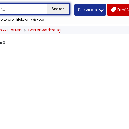
Services
Search
Ermäß
oftware
Elektronik & Foto
n & Garten
Gartenwerkzeug
us
0