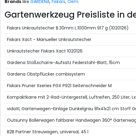
Brands
like
GARDENA
,
Fiskars
,
Oem
.
Gartenwerkzeug Preisliste in d
Fiskars Unkrautstecher B.30mm L.1000mm 917 g (1020126)
Fiskars Xact - Manueller Unkrautstecher
Unkrautstecher Fiskars Xact 1020126
Gardena Stoßscharre-Aufsatz Federstahl-Blatt, 15cm
Gardena Obstpflücker combisystem
Fiskars Pruner Xseries PGX P921 Seitenschneider M
Kompaktkarre mit 2-Rad-Untergestell, Luftreifen, 250 Liter, L
vidaXL Gartenwagen-Einlage Dunkelgrau 81x41x21 cm Stoff G
Outsunny Bollerwagen faltbarer Handwagen 360° Gartenwagen
B2B Partner Streuwagen, universal, 45 l