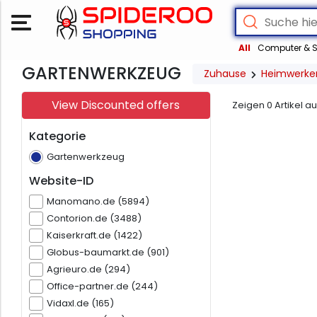
All
Computer & S
GARTENWERKZEUG
Zuhause
Heimwerke
View Discounted offers
Zeigen
0
Artikel a
Kategorie
Gartenwerkzeug
Website-ID
Manomano.de (5894)
Contorion.de (3488)
Kaiserkraft.de (1422)
Globus-baumarkt.de (901)
Agrieuro.de (294)
Office-partner.de (244)
Vidaxl.de (165)