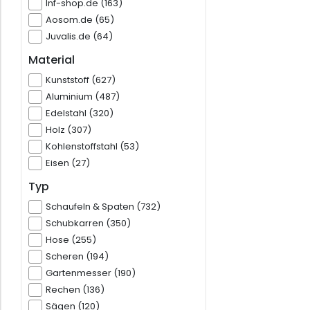
Inf-shop.de (163)
Aosom.de (65)
Juvalis.de (64)
Material
Kunststoff (627)
Aluminium (487)
Edelstahl (320)
Holz (307)
Kohlenstoffstahl (53)
Eisen (27)
Typ
Schaufeln & Spaten (732)
Schubkarren (350)
Hose (255)
Scheren (194)
Gartenmesser (190)
Rechen (136)
Sägen (120)