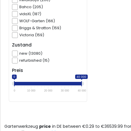
Bahco (205)
vidaXL (187)
WOLF-Garten (166)
Briggs & Stratton (159)
Victoria (159)
Zustand
new (13080)
refurbished (15)
Preis
0
40 000
0
10 000
20 000
30 000
40 000
Gartenwerkzeug
price
in DE between €0.29 to €36539.99 fr