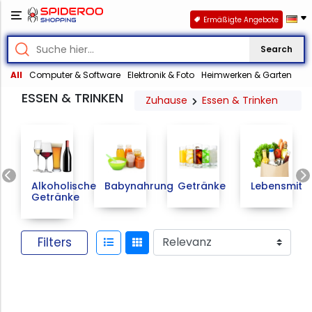
Ermäßigte Angebote
Search
All
Computer & Software
Elektronik & Foto
Heimwerken & Garten
ESSEN & TRINKEN
Zuhause
Essen & Trinken
Previous
Alkoholische
Babynahrung
Getränke
Lebensmitte
Getränke
Filters