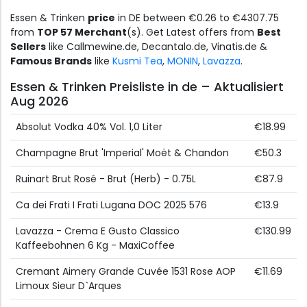
Essen & Trinken
price
in DE between €0.26 to €4307.75
from
TOP 57 Merchant
(s). Get Latest offers from
Best
Sellers
like Callmewine.de, Decantalo.de, Vinatis.de &
Famous Brands
like
Kusmi Tea
,
MONIN
,
Lavazza
.
Essen & Trinken Preisliste in de – Aktualisiert
Aug 2026
Absolut Vodka 40% Vol. 1,0 Liter
€18.99
Champagne Brut 'Imperial' Moët & Chandon
€50.3
Ruinart Brut Rosé - Brut (Herb) - 0.75L
€87.9
Ca dei Frati I Frati Lugana DOC 2025 576
€13.9
Lavazza - Crema E Gusto Classico
€130.99
Kaffeebohnen 6 Kg - MaxiCoffee
Cremant Aimery Grande Cuvée 1531 Rose AOP
€11.69
Limoux Sieur D`Arques