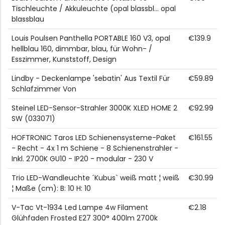
Tischleuchte / Akkuleuchte (opal blassbl... opal
blassblau
Louis Poulsen Panthella PORTABLE 160 V3, opal
€139.9
hellblau 160, dimmbar, blau, für Wohn- /
Esszimmer, Kunststoff, Design
Lindby - Deckenlampe 'sebatin' Aus Textil Für
€59.89
Schlafzimmer Von
Steinel LED-Sensor-Strahler 3000K XLED HOME 2
€92.99
SW (033071)
HOFTRONIC Taros LED Schienensysteme-Paket
€161.55
- Recht - 4x 1 m Schiene - 8 Schienenstrahler -
Inkl. 2700K GU10 - IP20 - modular - 230 V
Trio LED-Wandleuchte ´Kubus` weiß matt ¦ weiß
€30.99
¦ Maße (cm): B: 10 H: 10
V-Tac Vt-1934 Led Lampe 4w Filament
€2.18
Glühfaden Frosted E27 300° 400lm 2700k