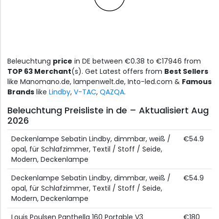
Beleuchtung
price
in DE between €0.38 to €17946 from
TOP 63 Merchant
(s). Get Latest offers from
Best Sellers
like Manomano.de, lampenwelt.de, Into-led.com &
Famous
Brands
like
Lindby
,
V-TAC
,
QAZQA
.
Beleuchtung Preisliste in de – Aktualisiert Aug
2026
Deckenlampe Sebatin Lindby, dimmbar, weiß /
€54.9
opal, für Schlafzimmer, Textil / Stoff / Seide,
Modern, Deckenlampe
Deckenlampe Sebatin Lindby, dimmbar, weiß /
€54.9
opal, für Schlafzimmer, Textil / Stoff / Seide,
Modern, Deckenlampe
Louis Poulsen Panthella 160 Portable V3
€180