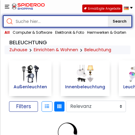
Ermäßigte Angebote
Search
All
Computer & Software
Elektronik & Foto
Heimwerken & Garten
BELEUCHTUNG
Zuhause
Einrichten & Wohnen
Beleuchtung
Außenleuchten
Innenbeleuchtung
Leuch
Filters