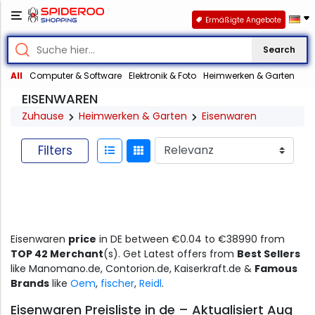
Ermäßigte Angebote
Search
All
Computer & Software
Elektronik & Foto
Heimwerken & Garten
EISENWAREN
Zuhause
Heimwerken & Garten
Eisenwaren
Filters
Eisenwaren
price
in DE between €0.04 to €38990 from
TOP 42 Merchant
(s). Get Latest offers from
Best Sellers
like Manomano.de, Contorion.de, Kaiserkraft.de &
Famous
Brands
like
Oem
,
fischer
,
Reidl
.
Eisenwaren Preisliste in de – Aktualisiert Aug