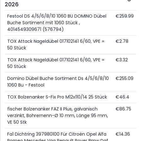
2026
Festool DS 4/5/6/8/10 1060 BU DOMINO Dübel
€259.99
Buche Sortiment mit 1060 Stück ,
4014549309671 (576794)
TOX Attack Nageldübel 017102141 6/60, VPE =
€2.78
50 Stück
TOX Attack Nageldübel 017102141 6/60, VPE =
€3.32
50 Stück
Domino Dübel Buche Sortiment Ds 4/5/6/8/10
€255.09
1060 Bu - Festool
TOX Bolzenanker S-Fix Pro M12x110/14 25 Stück
€46.4
fischer Bolzenanker FAZ II Plus, galvanisch
€86.75
verzinkt, Bohrernenn-Ø 10 mm, Länge 95 mm,
VE 50 Stk
Fa1 Dichtring 397980100 Für Citroën Opel Alfa
€14.36
Romeo Mercedes Vag Renault Rover Bmw Daf