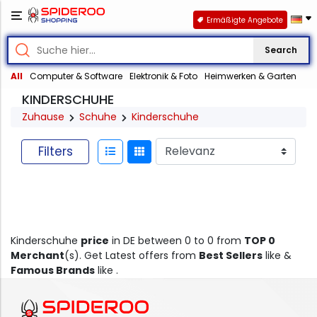
Ermäßigte Angebote
Search
All
Computer & Software
Elektronik & Foto
Heimwerken & Garten
KINDERSCHUHE
Zuhause
Schuhe
Kinderschuhe
Filters
Kinderschuhe
price
in DE between 0 to 0 from
TOP 0
Merchant
(s). Get Latest offers from
Best Sellers
like &
Famous Brands
like .