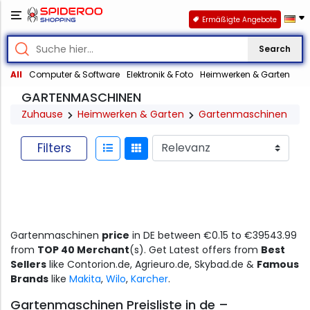
Ermäßigte Angebote
Search
All
Computer & Software
Elektronik & Foto
Heimwerken & Garten
GARTENMASCHINEN
Zuhause
Heimwerken & Garten
Gartenmaschinen
Filters
Gartenmaschinen
price
in DE between €0.15 to €39543.99
from
TOP 40 Merchant
(s). Get Latest offers from
Best
Sellers
like Contorion.de, Agrieuro.de, Skybad.de &
Famous
Brands
like
Makita
,
Wilo
,
Karcher
.
Gartenmaschinen Preisliste in de –