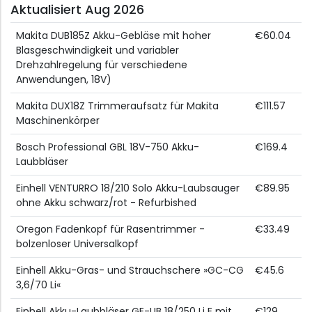
Aktualisiert Aug 2026
Makita DUB185Z Akku-Gebläse mit hoher
€60.04
Blasgeschwindigkeit und variabler
Drehzahlregelung für verschiedene
Anwendungen, 18V)
Makita DUX18Z Trimmeraufsatz für Makita
€111.57
Maschinenkörper
Bosch Professional GBL 18V-750 Akku-
€169.4
Laubbläser
Einhell VENTURRO 18/210 Solo Akku-Laubsauger
€89.95
ohne Akku schwarz/rot - Refurbished
Oregon Fadenkopf für Rasentrimmer -
€33.49
bolzenloser Universalkopf
Einhell Akku-Gras- und Strauchschere »GC-CG
€45.6
3,6/70 Li«
Einhell Akku-Laubbläser GE-UB 18/250 Li E mit
€129