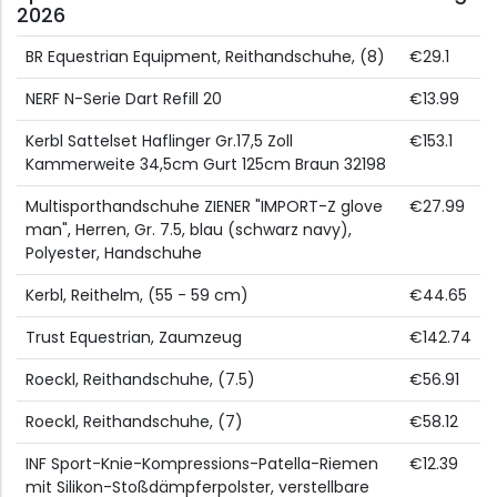
2026
BR Equestrian Equipment, Reithandschuhe, (8)
€29.1
NERF N-Serie Dart Refill 20
€13.99
Kerbl Sattelset Haflinger Gr.17,5 Zoll
€153.1
Kammerweite 34,5cm Gurt 125cm Braun 32198
Multisporthandschuhe ZIENER "IMPORT-Z glove
€27.99
man", Herren, Gr. 7.5, blau (schwarz navy),
Polyester, Handschuhe
Kerbl, Reithelm, (55 - 59 cm)
€44.65
Trust Equestrian, Zaumzeug
€142.74
Roeckl, Reithandschuhe, (7.5)
€56.91
Roeckl, Reithandschuhe, (7)
€58.12
INF Sport-Knie-Kompressions-Patella-Riemen
€12.39
mit Silikon-Stoßdämpferpolster, verstellbare