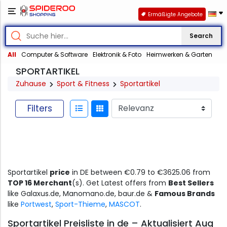
Ermäßigte Angebote
Search
All
Computer & Software
Elektronik & Foto
Heimwerken & Garten
SPORTARTIKEL
Zuhause
Sport & Fitness
Sportartikel
Filters
Sportartikel
price
in DE between €0.79 to €3625.06 from
TOP 16 Merchant
(s). Get Latest offers from
Best Sellers
like Galaxus.de, Manomano.de, baur.de &
Famous Brands
like
Portwest
,
Sport-Thieme
,
MASCOT
.
Sportartikel Preisliste in de – Aktualisiert Aug