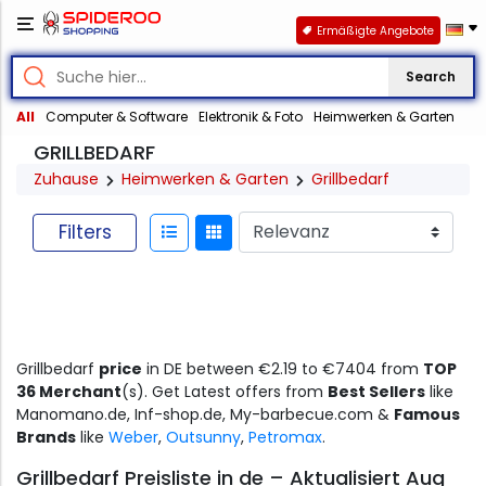
Ermäßigte Angebote
Search
All
Computer & Software
Elektronik & Foto
Heimwerken & Garten
GRILLBEDARF
Zuhause
Heimwerken & Garten
Grillbedarf
Filters
Grillbedarf
price
in DE between €2.19 to €7404 from
TOP
36 Merchant
(s). Get Latest offers from
Best Sellers
like
Manomano.de, Inf-shop.de, My-barbecue.com &
Famous
Brands
like
Weber
,
Outsunny
,
Petromax
.
Grillbedarf Preisliste in de – Aktualisiert Aug