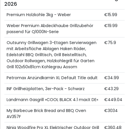
2026
Premium Holzkohle 3kg - Weber
€15.99
Weber Premium Abdeckhaube Grillzubehör
€19.99
passend für Q1000N-Serie
Outsunny Grillwagen 3-Etagen Servierwagen
€75.9
mit Arbeitsfläche Ablagen Haken Räder,
Edelstahl BBQ Grilltisch, Grill Beistelltisch,
Outdoor Rollwagen, Holzkohlegrill für Garten
Grill 102x50x81cm Kohlegrau Aosom
Petromax Anzündkamin XL Default Title adult
€34.99
INF Grillheizplatten, 3er-Pack - Schwarz
€43.29
Landmann Gasgrill »COOL BLACK 4.1 maxX DE«
€449.04
My Barbecue Brick Bread and BBQ Oven
€3034
AV357F
Ninja Woodfire Pro XL Elektrischer Outdoor Grill
€360.48