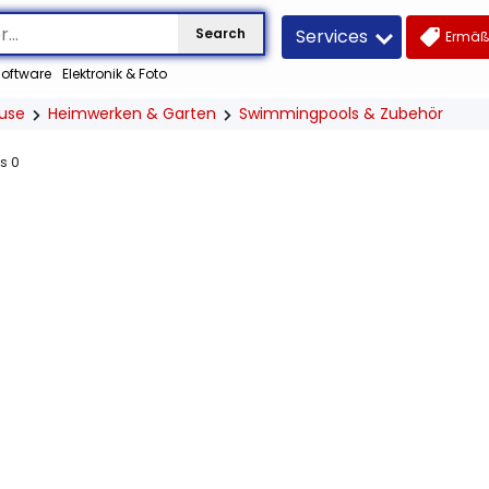
Services
Search
Ermäß
oftware
Elektronik & Foto
use
Heimwerken & Garten
Swimmingpools & Zubehör
us
0