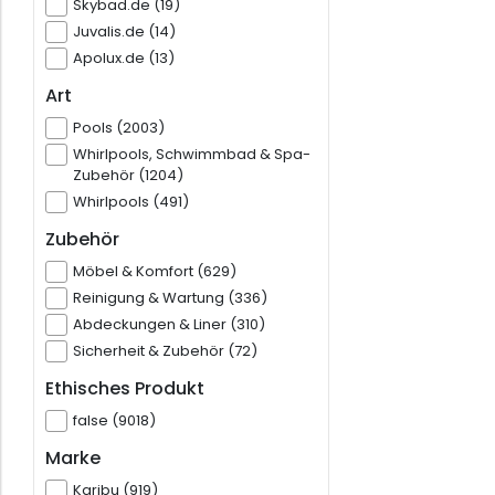
Skybad.de (19)
Juvalis.de (14)
Apolux.de (13)
Art
Pools (2003)
Whirlpools, Schwimmbad & Spa-
Zubehör (1204)
Whirlpools (491)
Zubehör
Möbel & Komfort (629)
Reinigung & Wartung (336)
Abdeckungen & Liner (310)
Sicherheit & Zubehör (72)
Ethisches Produkt
false (9018)
Marke
Karibu (919)