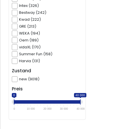
Intex (326)
Bestway (242)
Kwad (222)
GRE (213)
WEKA (194)
Oem (189)
vidaXL (170)
Summer Fun (158)
Harvia (131)
Zustand
new (9018)
Preis
0
40 000
0
10 000
20 000
30 000
40 000