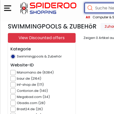
All
Computer & S
SWIMMINGPOOLS & ZUBEHöR
Zuha
View Discounted offers
Zeigen
0
Artikel a
Kategorie
Swimmingpools & Zubehör
Website-ID
Manomano.de (6384)
baur.de (2164)
Inf-shop.de (171)
Contorion.de (140)
Megabad.com (34)
Obadis.com (28)
Brast24.de (26)