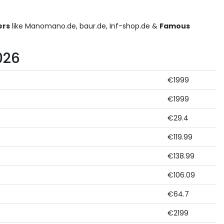
ers
like Manomano.de, baur.de, Inf-shop.de &
Famous
026
€1999
€1999
€29.4
€119.99
€138.99
€106.09
€64.7
€2199