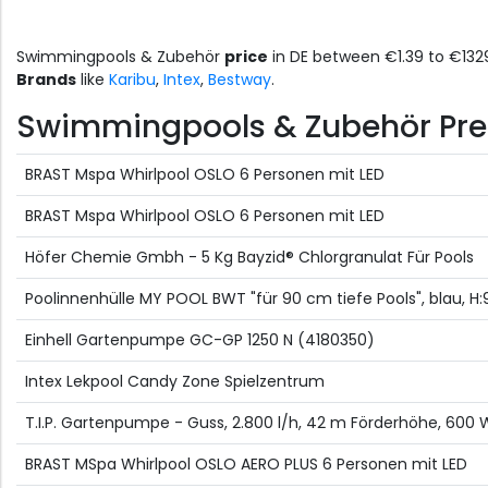
Swimmingpools & Zubehör
price
in DE between €1.39 to €13
Brands
like
Karibu
,
Intex
,
Bestway
.
Swimmingpools & Zubehör Preisl
BRAST Mspa Whirlpool OSLO 6 Personen mit LED
BRAST Mspa Whirlpool OSLO 6 Personen mit LED
Höfer Chemie Gmbh - 5 Kg Bayzid® Chlorgranulat Für Pools
Poolinnenhülle MY POOL BWT "für 90 cm tiefe Pools", blau, H
Einhell Gartenpumpe GC-GP 1250 N (4180350)
Intex Lekpool Candy Zone Spielzentrum
T.I.P. Gartenpumpe - Guss, 2.800 l/h, 42 m Förderhöhe, 600 W
BRAST MSpa Whirlpool OSLO AERO PLUS 6 Personen mit LED