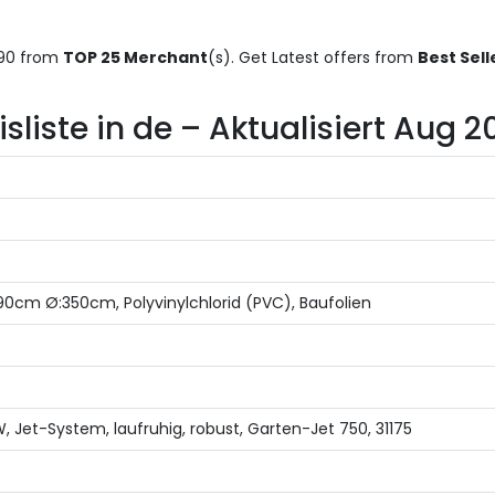
290 from
TOP 25 Merchant
(s). Get Latest offers from
Best Sell
iste in de – Aktualisiert Aug 2
:90cm Ø:350cm, Polyvinylchlorid (PVC), Baufolien
, Jet-System, laufruhig, robust, Garten-Jet 750, 31175