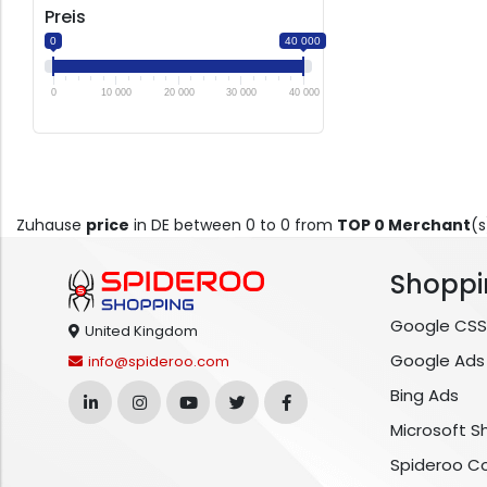
Preis
0
40 000
0
10 000
20 000
30 000
40 000
Zuhause
price
in DE between 0 to 0 from
TOP 0 Merchant
(s
Shoppi
Google CSS
United Kingdom
Google Ads
info@spideroo.com
Bing Ads
Microsoft S
Spideroo C