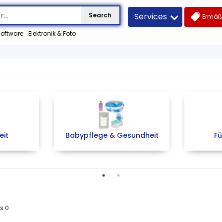
Services
Search
Ermäß
oftware
Elektronik & Foto
eit
Babypflege & Gesundheit
Fü
us
0