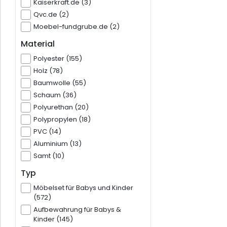
Kaiserkraft.de (3)
Qvc.de (2)
Moebel-fundgrube.de (2)
Material
Polyester (155)
Holz (78)
Baumwolle (55)
Schaum (36)
Polyurethan (20)
Polypropylen (18)
PVC (14)
Aluminium (13)
Samt (10)
Typ
Möbelset für Babys und Kinder
(572)
Aufbewahrung für Babys &
Kinder (145)