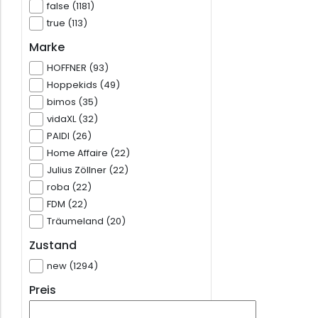
false (1181)
true (113)
Marke
HOFFNER (93)
Hoppekids (49)
bimos (35)
vidaXL (32)
PAIDI (26)
Home Affaire (22)
Julius Zöllner (22)
roba (22)
FDM (22)
Träumeland (20)
Zustand
new (1294)
Preis