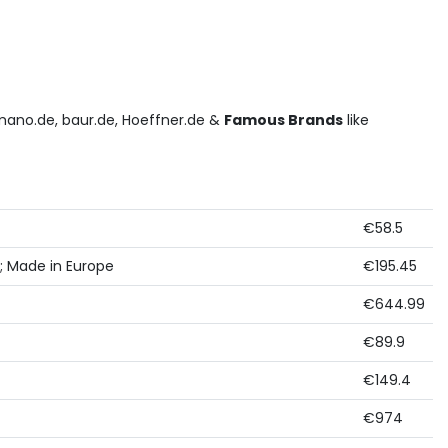
ano.de, baur.de, Hoeffner.de &
Famous Brands
like
€58.5
e; Made in Europe
€195.45
€644.99
€89.9
€149.4
€974