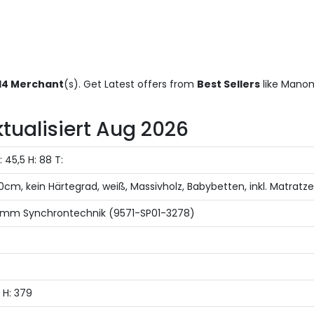
14 Merchant
(s). Get Latest offers from
Best Sellers
like Manom
ktualisiert Aug 2026
 45,5 H: 88 T:
x 90cm, kein Härtegrad, weiß, Massivholz, Babybetten, inkl. Matratz
0 mm Synchrontechnik (9571-SP01-3278)
 H: 379