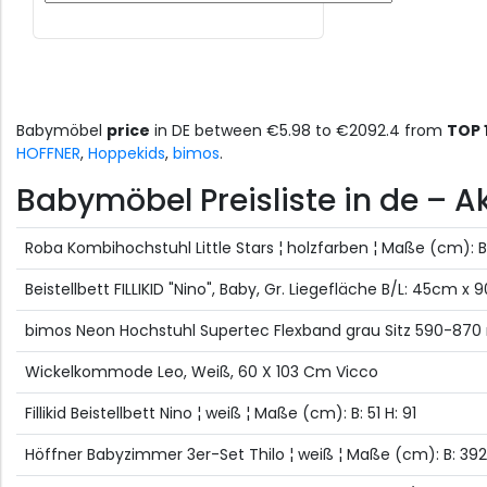
Babymöbel
price
in DE between €5.98 to €2092.4 from
TOP 
HOFFNER
,
Hoppekids
,
bimos
.
Babymöbel Preisliste in de – A
Roba Kombihochstuhl Little Stars ¦ holzfarben ¦ Maße (cm): B:
Beistellbett FILLIKID "Nino", Baby, Gr. Liegefläche B/L: 45cm 
bimos Neon Hochstuhl Supertec Flexband grau Sitz 590-87
Wickelkommode Leo, Weiß, 60 X 103 Cm Vicco
Fillikid Beistellbett Nino ¦ weiß ¦ Maße (cm): B: 51 H: 91
Höffner Babyzimmer 3er-Set Thilo ¦ weiß ¦ Maße (cm): B: 392