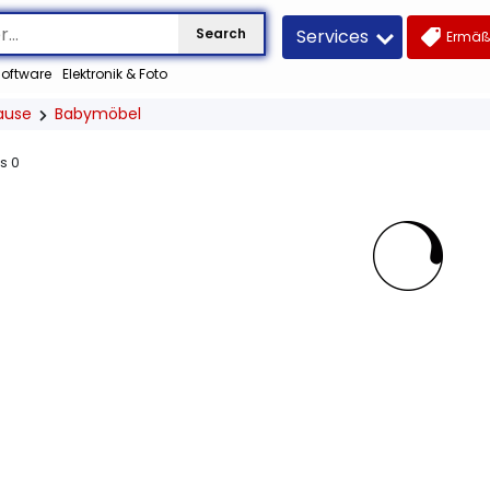
Services
Search
Ermäß
oftware
Elektronik & Foto
ause
Babymöbel
us
0