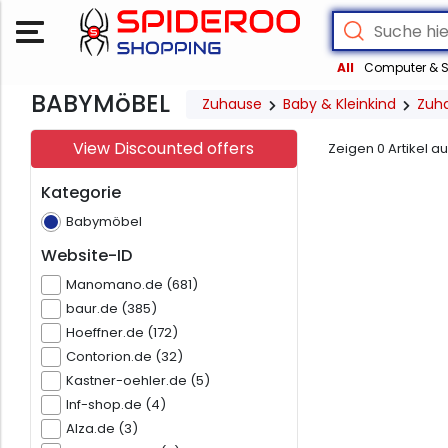
All
Computer & S
BABYMöBEL
Zuhause
Baby & Kleinkind
Zuh
View Discounted offers
Zeigen
0
Artikel a
Kategorie
Babymöbel
Website-ID
Manomano.de (681)
baur.de (385)
Hoeffner.de (172)
Contorion.de (32)
Kastner-oehler.de (5)
Inf-shop.de (4)
Alza.de (3)