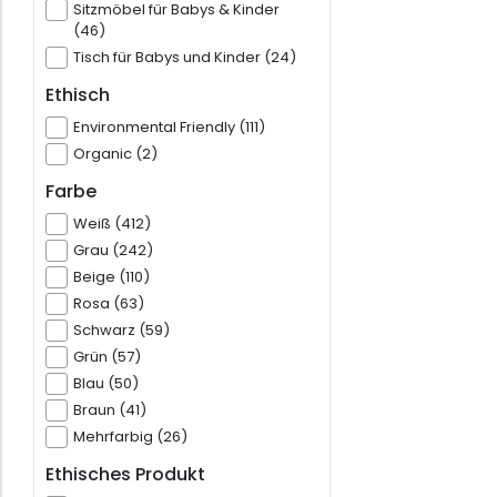
Sitzmöbel für Babys & Kinder
(46)
Tisch für Babys und Kinder (24)
Ethisch
Environmental Friendly (111)
Organic (2)
Farbe
Weiß (412)
Grau (242)
Beige (110)
Rosa (63)
Schwarz (59)
Grün (57)
Blau (50)
Braun (41)
Mehrfarbig (26)
Ethisches Produkt