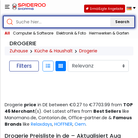
Ermäßigte Angebote
Search
All
Computer & Software
Elektronik & Foto
Heimwerken & Garten
DROGERIE
Zuhause
Küche & Haushalt
Drogerie
Filters
Drogerie
price
in DE between €0.27 to €7703.99 from
TOP
46 Merchant
(s). Get Latest offers from
Best Sellers
like
Manomano.de, Contorion.de, Office-partner.de &
Famous
Brands
like
Relaxdays
,
HOFFNER
,
Oem
.
Drogerie Preisliste in de – Aktualisiert Aug