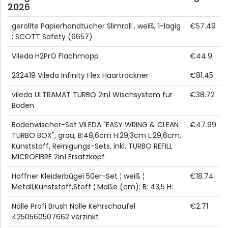
2026
gerollte Papierhandtücher Slimroll , weiß, 1-lagig
€57.49
; SCOTT Safety (6657)
Vileda H2PrO Flachmopp
€44.9
232419 Vileda Infinity Flex Haartrockner
€81.45
vileda ULTRAMAT TURBO 2in1 Wischsystem für
€38.72
Boden
Bodenwischer-Set VILEDA "EASY WRING & CLEAN
€47.99
TURBO BOX", grau, B:48,6cm H:29,3cm L:29,6cm,
Kunststoff, Reinigungs-Sets, inkl. TURBO REFILL
MICROFIBRE 2in1 Ersatzkopf
Höffner Kleiderbügel 50er-Set ¦ weiß ¦
€18.74
Metall,Kunststoff,Stoff ¦ Maße (cm): B: 43,5 H:
Nölle Profi Brush Nölle Kehrschaufel
€2.71
4250560507662 verzinkt