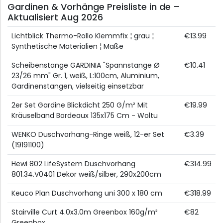
Gardinen & Vorhänge Preisliste in de –
Aktualisiert Aug 2026
Lichtblick Thermo-Rollo Klemmfix ¦ grau ¦
€13.99
Synthetische Materialien ¦ Maße
Scheibenstange GARDINIA "Spannstange Ø
€10.41
23/26 mm" Gr. 1, weiß, L:100cm, Aluminium,
Gardinenstangen, vielseitig einsetzbar
2er Set Gardine Blickdicht 250 G/m² Mit
€19.99
Kräuselband Bordeaux 135x175 Cm - Woltu
WENKO Duschvorhang-Ringe weiß, 12-er Set
€3.39
(19191100)
Hewi 802 LifeSystem Duschvorhang
€314.99
801.34.V0401 Dekor weiß/silber, 290x200cm
Keuco Plan Duschvorhang uni 300 x 180 cm
€318.99
Stairville Curt 4.0x3.0m Greenbox 160g/m²
€82
Greenbox