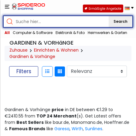
Ermäßigte Angebote
Search
All
Computer & Software
Elektronik & Foto
Heimwerken & Garten
GARDINEN & VORHäNGE
Zuhause
Einrichten & Wohnen
Gardinen & Vorhänge
Filters
Gardinen & Vorhänge
price
in DE between €1.29 to
€2410.55 from
TOP 24 Merchant
(s). Get Latest offers
from
Best Sellers
like baur.de, Manomano.de, Hoeffner.de
&
Famous Brands
like
Garesa
,
Wirth
,
Sunlines
.