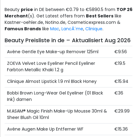
Beauty
price
in DE between €0.79 to €5890.5 from
TOP 26
Merchant
(s). Get Latest offers from
Best Sellers
like
Kastner-oehler.de, Notino.de, Cosmeticexpress.com &
Famous Brands
like
Mac
,
LancÃ´me
,
Clinique
.
Beauty Preisliste in de – Aktualisiert Aug 2026
Avène Gentle Eye Make-up Remover 125ml
€9.56
ZOEVA Velvet Love Eyeliner Pencil Eyeliner
€19.5
Farbton Metallic Khaki 1.2 g
Clinique Almost Lipstick 1.9 ml Black Honey
€15.94
Bobbi Brown Long-Wear Gel Eyeliner (01 Black
€36
Ink) damen
M.ASAM® Magic Finish Make-Up Mousse 30ml &
€29.99
Sheer Blush Oil 10ml
Avène Augen Make Up Entferner WF
€15.36