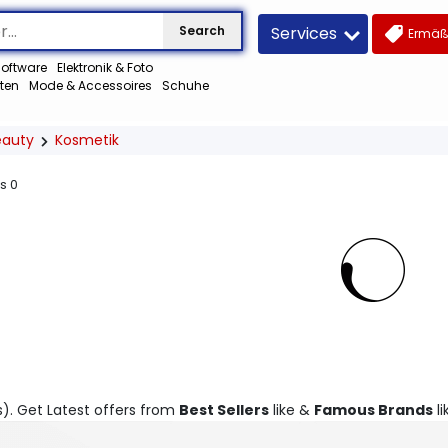
Services
Search
Ermäß
oftware
Elektronik & Foto
ten
Mode & Accessoires
Schuhe
eauty
Kosmetik
us
0
s). Get Latest offers from
Best Sellers
like &
Famous Brands
li