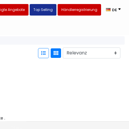
igte Angebote
Top Selling
Händlerregistrierung
DE
ke .