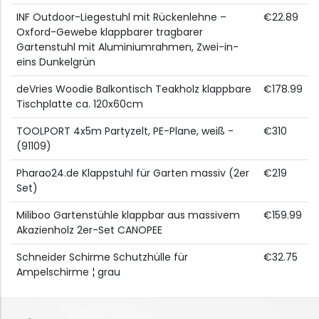
INF Outdoor-Liegestuhl mit Rückenlehne –
€22.89
Oxford-Gewebe klappbarer tragbarer
Gartenstuhl mit Aluminiumrahmen, Zwei-in-
eins Dunkelgrün
deVries Woodie Balkontisch Teakholz klappbare
€178.99
Tischplatte ca. 120x60cm
TOOLPORT 4x5m Partyzelt, PE-Plane, weiß -
€310
(91109)
Pharao24.de Klappstuhl für Garten massiv (2er
€219
Set)
Miliboo Gartenstühle klappbar aus massivem
€159.99
Akazienholz 2er-Set CANOPEE
Schneider Schirme Schutzhülle für
€32.75
Ampelschirme ¦ grau