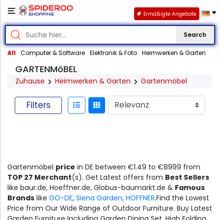
Ermäßigte Angebote
Search
All
Computer & Software
Elektronik & Foto
Heimwerken & Garten
GARTENMöBEL
Zuhause
Heimwerken & Garten
Gartenmöbel
Filters
Gartenmöbel
price
in DE between €1.49 to €8999 from
TOP 27 Merchant
(s). Get Latest offers from
Best Sellers
like baur.de, Hoeffner.de, Globus-baumarkt.de &
Famous
Brands
like
GO-DE
,
Siena Garden
,
HOFFNER
.Find the Lowest
Price from Our Wide Range of Outdoor Furniture. Buy Latest
Garden Furniture Including Garden Dining Set, High Folding