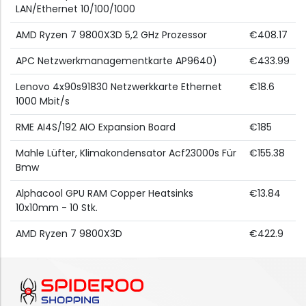
LAN/Ethernet 10/100/1000
AMD Ryzen 7 9800X3D 5,2 GHz Prozessor
€408.17
APC Netzwerkmanagementkarte AP9640)
€433.99
Lenovo 4x90s91830 Netzwerkkarte Ethernet
€18.6
1000 Mbit/s
RME AI4S/192 AIO Expansion Board
€185
Mahle Lüfter, Klimakondensator Acf23000s Für
€155.38
Bmw
Alphacool GPU RAM Copper Heatsinks
€13.84
10x10mm - 10 Stk.
AMD Ryzen 7 9800X3D
€422.9