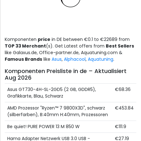
Komponenten
price
in DE between €0.1 to €22689 from
TOP 33 Merchant
(s). Get Latest offers from
Best Sellers
like Galaxus.de, Office-partner.de, Aquatuning.com &
Famous Brands
like
Asus
,
Alphacool
,
Aquatuning
.
Komponenten Preisliste in de – Aktualisiert
Aug 2026
Asus GT730-4H-SL-2GD5 (2 GB, GDDR5),
€68.36
Grafikkarte, Blau, Schwarz
AMD Prozessor "Ryzen™ 7 9800X3D", schwarz
€453.84
(silberfarben), B:40mm H:40mm, Prozessoren
Be quiet! PURE POWER 13 M 850 W
€111.9
Hama Adapter Netzwerk USB 3.0 USB -
€27.19