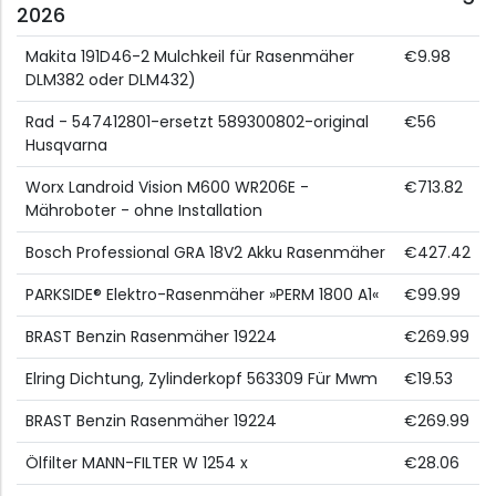
2026
Makita 191D46-2 Mulchkeil für Rasenmäher
€9.98
DLM382 oder DLM432)
Rad - 547412801-ersetzt 589300802-original
€56
Husqvarna
Worx Landroid Vision M600 WR206E -
€713.82
Mähroboter - ohne Installation
Bosch Professional GRA 18V2 Akku Rasenmäher
€427.42
PARKSIDE® Elektro-Rasenmäher »PERM 1800 A1«
€99.99
BRAST Benzin Rasenmäher 19224
€269.99
Elring Dichtung, Zylinderkopf 563309 Für Mwm
€19.53
BRAST Benzin Rasenmäher 19224
€269.99
Ölfilter MANN-FILTER W 1254 x
€28.06