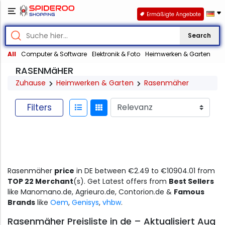
Ermäßigte Angebote
Search
All
Computer & Software
Elektronik & Foto
Heimwerken & Garten
RASENMäHER
Zuhause
Heimwerken & Garten
Rasenmäher
Filters
Rasenmäher
price
in DE between €2.49 to €10904.01 from
TOP 22 Merchant
(s). Get Latest offers from
Best Sellers
like Manomano.de, Agrieuro.de, Contorion.de &
Famous
Brands
like
Oem
,
Genisys
,
vhbw
.
Rasenmäher Preisliste in de – Aktualisiert Aug