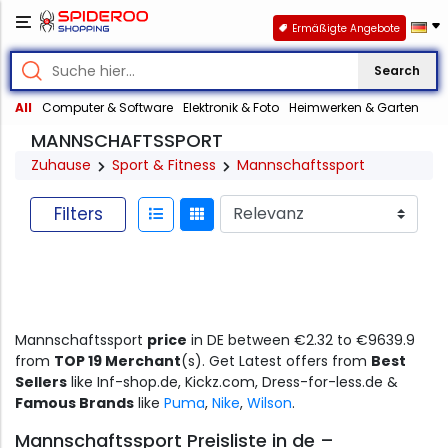
Ermäßigte Angebote
Search
All
Computer & Software
Elektronik & Foto
Heimwerken & Garten
MANNSCHAFTSSPORT
Zuhause
Sport & Fitness
Mannschaftssport
Filters
Mannschaftssport
price
in DE between €2.32 to €9639.9
from
TOP 19 Merchant
(s). Get Latest offers from
Best
Sellers
like Inf-shop.de, Kickz.com, Dress-for-less.de &
Famous Brands
like
Puma
,
Nike
,
Wilson
.
Mannschaftssport Preisliste in de –