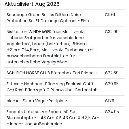
Aktualisiert Aug 2026
Soucoupe Green Basics D.10cm Noire
€11.61
Protection Sol Et Drainage Optimal - Elho
Nistkasten WINDHAGER "aus Massivholz,
€32.99
sicheres Brutquartier für verschiedene
Vogelarten", braun (holzfarben), B:16cm
H:31cm T:14,8cm, Massivholz, Tierhäuser, mit
auswechselbaren Frontplatten für
unterschiedliche Vogelgrößen
SCHLEICH HORSE CLUB Pferdebox Tori Princess
€22.69
Estexo - Hochbeet Pflanzring Edelrost Ø 40
€29.95
Cm Rost Pflanzgefäß Pflanzkübel Cortenstahl
blomus Fuera Vogel-Rastplatz
€179
Ecopots Untersetzer Square 50 Für
€24.95
Blumentöpfe - L 43 Cm X B 43 Cm X H 3,5 Cm
- Innen- Und Außenbereich