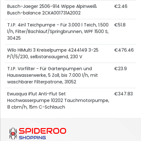
Busch-Jaeger 2506-914 Wippe Alpinweiß
€2.46
Busch-balance 2CKA001731A2002
T.I.P. 4in1 Teichpumpe - Für 3.000 l Teich, 1.500
€51.8
l/h, Filter/Bachlauf/Springbrunnen, WPF 1500 S,
30425
Wilo HiMulti 3 Kreiselpumpe 4244149 3-25
€476.46
P/1/5/230, selbstansaugend, 230 V
T.I.P. Vorfilter - Für Gartenpumpen und
€23.9
Hauswasserwerke, 5 Zoll, bis 7.000 l/h, mit
waschbarer Filterpatrone, 31052
Ewuaqua iFlut Anti-Flut Set
€347.83
Hochwasserpumpe 10202 Tauchmotorpumpe,
8 cbm/h, 15m C-Schlauch