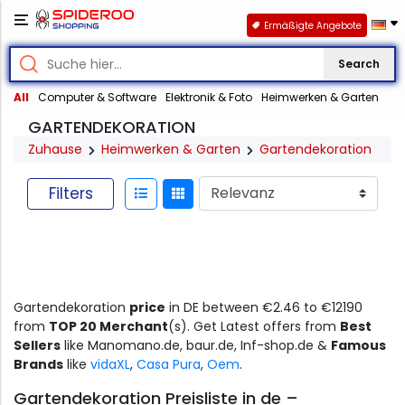
Ermäßigte Angebote
Search
All
Computer & Software
Elektronik & Foto
Heimwerken & Garten
GARTENDEKORATION
Zuhause
Heimwerken & Garten
Gartendekoration
Filters
Gartendekoration
price
in DE between €2.46 to €12190
from
TOP 20 Merchant
(s). Get Latest offers from
Best
Sellers
like Manomano.de, baur.de, Inf-shop.de &
Famous
Brands
like
vidaXL
,
Casa Pura
,
Oem
.
Gartendekoration Preisliste in de –