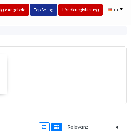
igte Angebote
Top Selling
Händlerregistrierung
DE
&