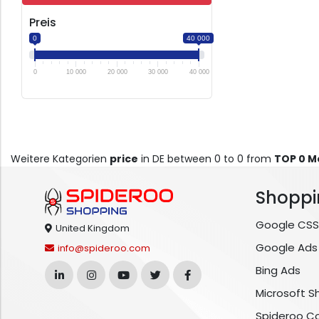
Preis
0
40 000
0
10 000
20 000
30 000
40 000
Weitere Kategorien
price
in DE between 0 to 0 from
TOP 0 M
Shoppi
Google CSS
United Kingdom
Google Ads
info@spideroo.com
Bing Ads
Microsoft S
Spideroo C