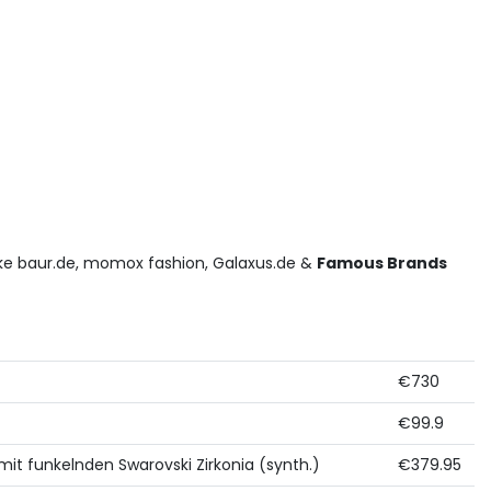
ike baur.de, momox fashion, Galaxus.de &
Famous Brands
€730
€99.9
mit funkelnden Swarovski Zirkonia (synth.)
€379.95