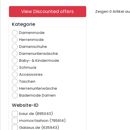
View Discounted offers
Zeigen
0
Artikel a
Kategorie
Damenmode
Herrenmode
Damenschuhe
Damenunterwäsche
Baby- & Kindermode
Schmuck
Accessoires
Taschen
Herrenunterwäsche
Bademode Damen
Website-ID
baur.de (895043)
momox fashion (795614)
Galaxus.de (635943)