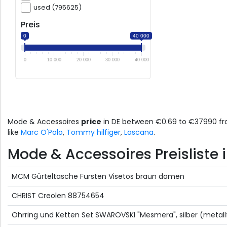
used (795625)
Preis
0
40 000
0
10 000
20 000
30 000
40 000
Mode & Accessoires
price
in DE between €0.69 to €37990 f
like
Marc O'Polo
,
Tommy hilfiger
,
Lascana
.
Mode & Accessoires Preisliste i
MCM Gürteltasche Fursten Visetos braun damen
CHRIST Creolen 88754654
Ohrring und Ketten Set SWAROVSKI "Mesmera", silber (metallfa