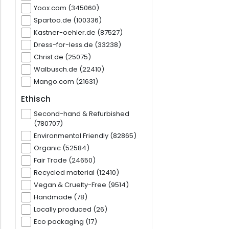
Yoox.com (345060)
Spartoo.de (100336)
Kastner-oehler.de (87527)
Dress-for-less.de (33238)
Christ.de (25075)
Walbusch.de (22410)
Mango.com (21631)
Ethisch
Second-hand & Refurbished
(780707)
Environmental Friendly (82865)
Organic (52584)
Fair Trade (24650)
Recycled material (12410)
Vegan & Cruelty-Free (9514)
Handmade (78)
Locally produced (26)
Eco packaging (17)