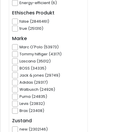
Energy-efficient (6)
Ethisches Produkt
false (2846461)
true (251310)
Marke
Marc O'Polo (53973)
Tommy hilfiger (43171)
Lascana (35012)
BOSS (34335)
Jack & jones (29749)
Adidas (29317)
Walbusch (24926)
Puma (24835)
Levis (23832)
Brax (23408)
Zustand
new (2302146)