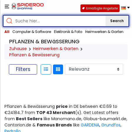
Ermäßigte Angebote
Search
All
Computer & Software
Elektronik & Foto
Heimwerken & Garten
PFLANZEN & BEWäSSERUNG
Zuhause
Heimwerken & Garten
Pflanzen & Bewässerung
Filters
Pflanzen & Bewässerung
price
in DE between €0.69 to
€24184.7 from
TOP 43 Merchant
(s). Get Latest offers
from
Best Sellers
like Manomano.de, Globus-baumarkt.de,
Contorion.de &
Famous Brands
like
GARDENA
,
Grundfos
,
Pedrollo
.