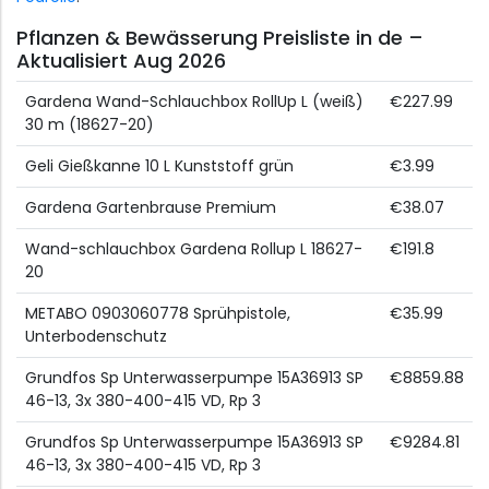
Pflanzen & Bewässerung Preisliste in de –
Aktualisiert Aug 2026
Gardena Wand-Schlauchbox RollUp L (weiß)
€227.99
30 m (18627-20)
Geli Gießkanne 10 L Kunststoff grün
€3.99
Gardena Gartenbrause Premium
€38.07
Wand-schlauchbox Gardena Rollup L 18627-
€191.8
20
METABO 0903060778 Sprühpistole,
€35.99
Unterbodenschutz
Grundfos Sp Unterwasserpumpe 15A36913 SP
€8859.88
46-13, 3x 380-400-415 VD, Rp 3
Grundfos Sp Unterwasserpumpe 15A36913 SP
€9284.81
46-13, 3x 380-400-415 VD, Rp 3