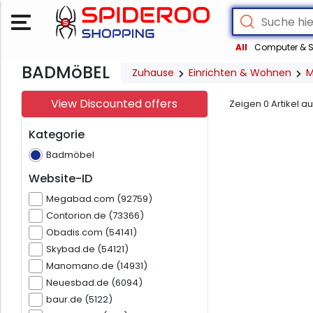
All
Computer & S
BADMöBEL
Zuhause
Einrichten & Wohnen
M
View Discounted offers
Zeigen
0
Artikel a
Kategorie
Badmöbel
Website-ID
Megabad.com (92759)
Contorion.de (73366)
Obadis.com (54141)
Skybad.de (54121)
Manomano.de (14931)
Neuesbad.de (6094)
baur.de (5122)