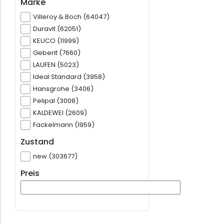
Marke
Villeroy & Boch (64047)
Duravit (62051)
KEUCO (11999)
Geberit (7660)
LAUFEN (5023)
Ideal Standard (3958)
Hansgrohe (3406)
Pelipal (3008)
KALDEWEI (2609)
Fackelmann (1959)
Zustand
new (303677)
Preis