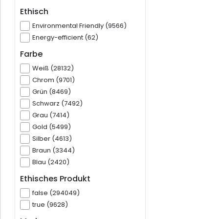
Ethisch
Environmental Friendly (9566)
Energy-efficient (62)
Farbe
Weiß (28132)
Chrom (9701)
Grün (8469)
Schwarz (7492)
Grau (7414)
Gold (5499)
Silber (4613)
Braun (3344)
Blau (2420)
Ethisches Produkt
false (294049)
true (9628)