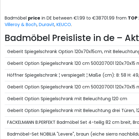
Badmöbel
price
in DE between €1.99 to €38701.99 from
TOP 
Villeroy & Boch
,
Duravit
,
KEUCO
.
Badmöbel Preisliste in de – Ak
Geberit Spiegelschrank Option 120x70x15cm, mit Beleuchtun
Geberit Option Spiegelschrank 120 cm 500207001 120x70x15 
Höffner Spiegelschrank ¦ verspiegelt ¦ Maße (cm): B: 58 H: 49,
Geberit Option Spiegelschrank 120 cm 500207001 120x70x15 
Geberit Option Spiegelschrank mit Beleuchtung 120 cm
Geberit Option Spiegelschrank mit Beleuchtung drei Türen,
FACKELMANN B.PERFEKT Badmöbel Set 4-teilig 82 cm breit, Braun
Badmöbel-Set NOBILIA "Levere", braun (eiche sierra nachbild