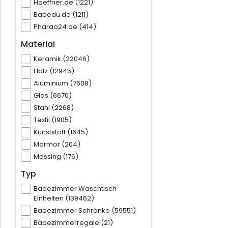
Hoeffner.de (1221)
Badedu.de (1211)
Pharao24.de (414)
Material
Keramik (22046)
Holz (12945)
Aluminium (7608)
Glas (6670)
Stahl (2268)
Textil (1905)
Kunststoff (1645)
Marmor (204)
Messing (176)
Typ
Badezimmer Waschtisch
Einheiten (139462)
Badezimmer Schränke (59551)
Badezimmerregale (21)