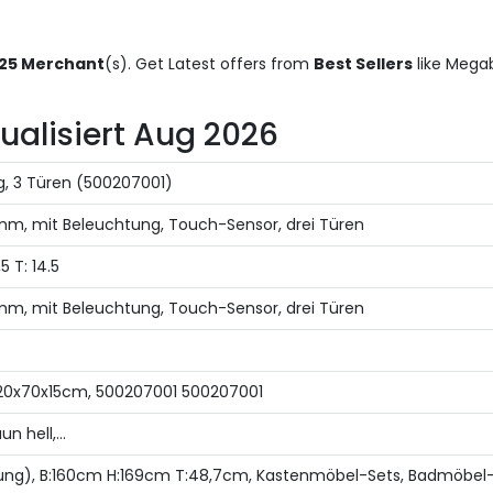
25 Merchant
(s). Get Latest offers from
Best Sellers
like Mega
tualisiert Aug 2026
g, 3 Türen (500207001)
mm, mit Beleuchtung, Touch-Sensor, drei Türen
5 T: 14.5
mm, mit Beleuchtung, Touch-Sensor, drei Türen
 120x70x15cm, 500207001 500207001
 hell,...
ung), B:160cm H:169cm T:48,7cm, Kastenmöbel-Sets, Badmöbel-Set