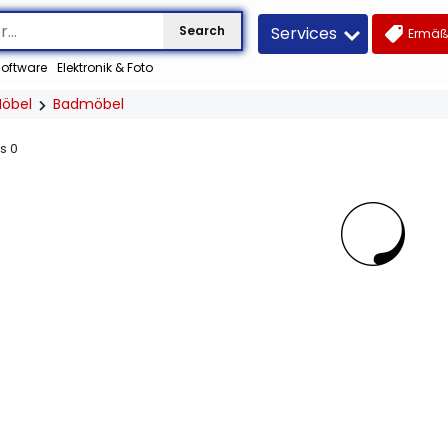
Services
Search
Ermäß
oftware
Elektronik & Foto
öbel
Badmöbel
us
0