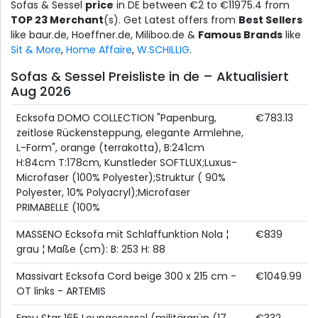
Sofas & Sessel
price
in DE between €2 to €11975.4 from
TOP 23 Merchant
(s). Get Latest offers from
Best Sellers
like baur.de, Hoeffner.de, Miliboo.de &
Famous Brands
like
Sit & More
,
Home Affaire
,
W.SCHILLIG
.
Sofas & Sessel Preisliste in de – Aktualisiert
Aug 2026
Ecksofa DOMO COLLECTION "Papenburg,
€783.13
zeitlose Rückensteppung, elegante Armlehne,
L-Form", orange (terrakotta), B:241cm
H:84cm T:178cm, Kunstleder SOFTLUX;Luxus-
Microfaser (100% Polyester);Struktur ( 90%
Polyester, 10% Polyacryl);Microfaser
PRIMABELLE (100%
MASSENO Ecksofa mit Schlaffunktion Nola ¦
€839
grau ¦ Maße (cm): B: 253 H: 88
Massivart Ecksofa Cord beige 300 x 215 cm -
€1049.99
OT links - ARTEMIS