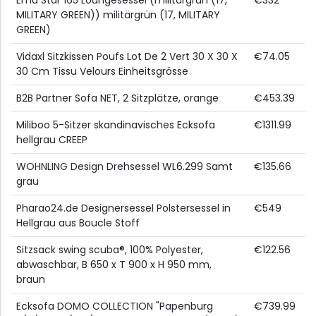
Emu Star 165 Loungesessel (militärgrün (17,
€332
MILITARY GREEN)) militärgrün (17, MILITARY
GREEN)
Vidaxl Sitzkissen Poufs Lot De 2 Vert 30 X 30 X
€74.05
30 Cm Tissu Velours Einheitsgrösse
B2B Partner Sofa NET, 2 Sitzplätze, orange
€453.39
Miliboo 5-Sitzer skandinavisches Ecksofa
€1311.99
hellgrau CREEP
WOHNLING Design Drehsessel WL6.299 Samt
€135.66
grau
Pharao24.de Designersessel Polstersessel in
€549
Hellgrau aus Boucle Stoff
Sitzsack swing scuba®, 100% Polyester,
€122.56
abwaschbar, B 650 x T 900 x H 950 mm,
braun
Ecksofa DOMO COLLECTION "Papenburg
€739.99