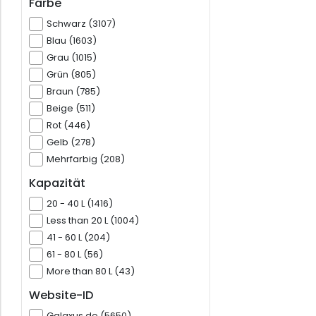
Farbe
Schwarz (3107)
Blau (1603)
Grau (1015)
Grün (805)
Braun (785)
Beige (511)
Rot (446)
Gelb (278)
Mehrfarbig (208)
Kapazität
20 - 40 L (1416)
Less than 20 L (1004)
41 - 60 L (204)
61 - 80 L (56)
More than 80 L (43)
Website-ID
Galaxus.de (5650)