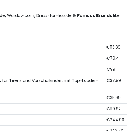
.de, Wardow.com, Dress-for-less.de &
Famous Brands
like
€113.39
€79.4
€99
, für Teens und Vorschulkinder, mit Top-Loader-
€37.99
€35.99
€119.92
€244.99