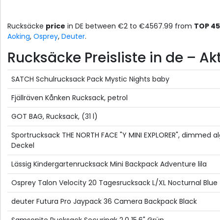
Rucksäcke
price
in DE between €2 to €4567.99 from
TOP 45
Aoking
,
Osprey
,
Deuter
.
Rucksäcke Preisliste in de – Ak
SATCH Schulrucksack Pack Mystic Nights baby
Fjällräven Kånken Rucksack, petrol
GOT BAG, Rucksack, (31 l)
Sportrucksack THE NORTH FACE "Y MINI EXPLORER", dimmed alga
Deckel
Lässig Kindergartenrucksack Mini Backpack Adventure lila
Osprey Talon Velocity 20 Tagesrucksack L/XL Nocturnal Blue
deuter Futura Pro Jaypack 36 Camera Backpack Black