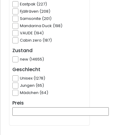
Eastpak (227)
Fjällräven (208)
Samsonite (201)
Mandarina Duck (198)
VAUDE (194)
Cabin zero (187)
Zustand
new (14655)
Geschlecht
Unisex (1278)
Jungen (65)
Mädchen (64)
Preis