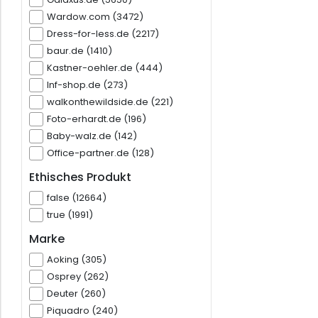
Wardow.com (3472)
Dress-for-less.de (2217)
baur.de (1410)
Kastner-oehler.de (444)
Inf-shop.de (273)
walkonthewildside.de (221)
Foto-erhardt.de (196)
Baby-walz.de (142)
Office-partner.de (128)
Ethisches Produkt
false (12664)
true (1991)
Marke
Aoking (305)
Osprey (262)
Deuter (260)
Piquadro (240)