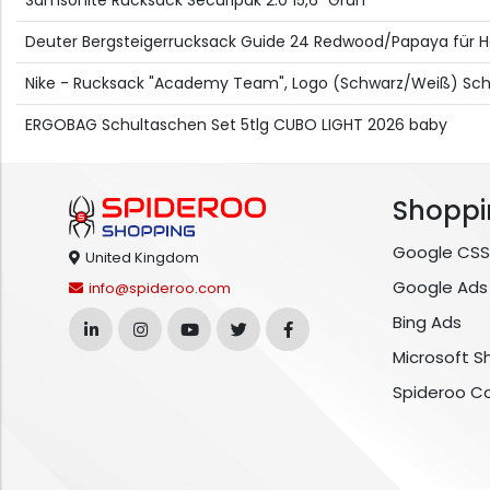
Samsonite Rucksack Securipak 2.0 15,6" Grün
Deuter Bergsteigerrucksack Guide 24 Redwood/Papaya für H
Nike - Rucksack "Academy Team", Logo (Schwarz/Weiß) Sch
ERGOBAG Schultaschen Set 5tlg CUBO LIGHT 2026 baby
Shoppi
Google CSS
United Kingdom
Google Ads
info@spideroo.com
Bing Ads
Microsoft S
Spideroo C