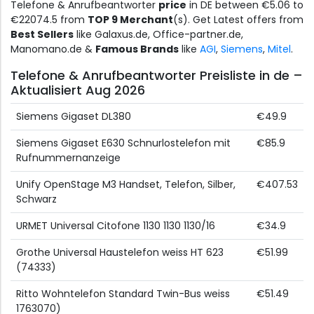
Telefone & Anrufbeantworter
price
in DE between €5.06 to
€22074.5 from
TOP 9 Merchant
(s). Get Latest offers from
Best Sellers
like Galaxus.de, Office-partner.de,
Manomano.de &
Famous Brands
like
AGI
,
Siemens
,
Mitel
.
Telefone & Anrufbeantworter Preisliste in de –
Aktualisiert Aug 2026
Siemens Gigaset DL380
€49.9
Siemens Gigaset E630 Schnurlostelefon mit
€85.9
Rufnummernanzeige
Unify OpenStage M3 Handset, Telefon, Silber,
€407.53
Schwarz
URMET Universal Citofone 1130 1130 1130/16
€34.9
Grothe Universal Haustelefon weiss HT 623
€51.99
(74333)
Ritto Wohntelefon Standard Twin-Bus weiss
€51.49
1763070)