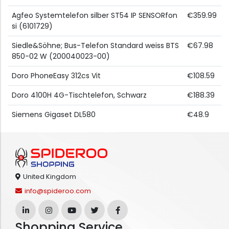
Agfeo Systemtelefon silber ST54 IP SENSORfon
€359.99
si (6101729)
Siedle&Söhne; Bus-Telefon Standard weiss BTS
€67.98
850-02 W (200040023-00)
Doro PhoneEasy 312cs Vit
€108.59
Doro 4100H 4G-Tischtelefon, Schwarz
€188.39
Siemens Gigaset DL580
€48.9
United Kingdom
info@spideroo.com
Shopping Service