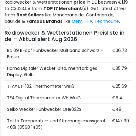
Radiowecker & Wetterstationen
price
in DE between €1.19
to €3023.08 from
TOP 17 Merchant
(s). Get Latest offers
from
Best Sellers
like Manomano.de, Contorion.de,
baur.de &
Famous Brands
like
Oem
,
TFA
,
TechnoLine
.
Radiowecker & Wetterstationen Preisliste in
de – Aktualisiert Aug 2026
Bc 09 B-dcf Funkwecker Multiband Schwarz -
€36.73
Braun
Hama Digitaler Wecker Ibiza, mehrfarbiges
€35.79
Display, Gelb
TFA® LT-102 Thermometer weiß
€25.69
TFA Digital Thermometer WH Weiß
€6.4
Seiko Wecker Funkwecker QHR022S
€49
Testo Temperatur- und Strömungsmessgerät
€147.99
405I (0560 1405)