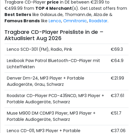
Tragbare CD-Player
price
in DE between €21.99 to
€499.99 from
TOP 4 Merchant
(s). Get Latest offers from
Best Sellers
like Galaxus.de, Thomann.de, Alza.de &
Famous Brands
like
Lenco
,
Omnitronic
,
Roadstar
.
Tragbare CD-Player Preisliste in de –
Aktualisiert Aug 2026
Lenco SCD-301 (FM), Radio, Pink
€69.3
Lexibook Paw Patrol Bluetooth-CD-Player mit
€64.9
Lichteffekten
Denver Dm-24, MP3 Player + Portable
€21.99
Audiogeräte, Grau, Schwarz
Roadstar CD-Player PCD-435NCD, MP3 Player +
€37.61
Portable Audiogeräte, Schwarz
Muse M900 DM CDMP3 Player, MP3 Player +
€51.7
Portable Audiogeräte, Schwarz
Lenco CD-011, MP3 Player + Portable
€37.06