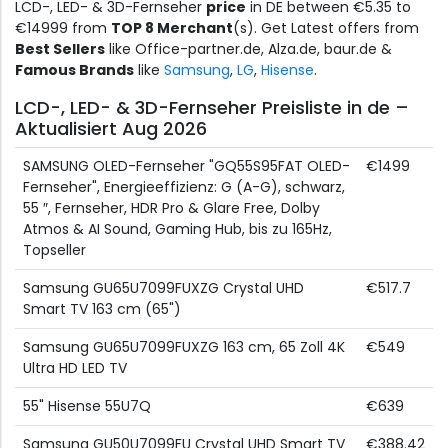
LCD-, LED- & 3D-Fernseher
price
in DE between €5.35 to
€14999 from
TOP 8 Merchant
(s). Get Latest offers from
Best Sellers
like Office-partner.de, Alza.de, baur.de &
Famous Brands
like
Samsung
,
LG
,
Hisense
.
LCD-, LED- & 3D-Fernseher Preisliste in de –
Aktualisiert Aug 2026
SAMSUNG OLED-Fernseher "GQ55S95FAT OLED-
€1499
Fernseher", Energieeffizienz: G (A-G), schwarz,
55 ″, Fernseher, HDR Pro & Glare Free, Dolby
Atmos & AI Sound, Gaming Hub, bis zu 165Hz,
Topseller
Samsung GU65U7099FUXZG Crystal UHD
€517.7
Smart TV 163 cm (65")
Samsung GU65U7099FUXZG 163 cm, 65 Zoll 4K
€549
Ultra HD LED TV
55" Hisense 55U7Q
€639
Samsung GU50U7099FU Crystal UHD Smart TV
€388.42