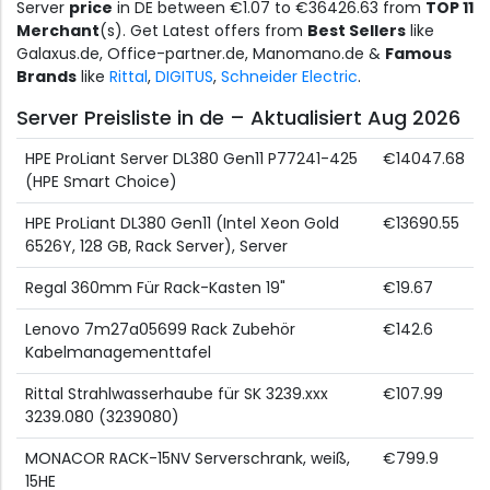
Server
price
in DE between €1.07 to €36426.63 from
TOP 11
Merchant
(s). Get Latest offers from
Best Sellers
like
Galaxus.de, Office-partner.de, Manomano.de &
Famous
Brands
like
Rittal
,
DIGITUS
,
Schneider Electric
.
Server Preisliste in de – Aktualisiert Aug 2026
HPE ProLiant Server DL380 Gen11 P77241-425
€14047.68
(HPE Smart Choice)
HPE ProLiant DL380 Gen11 (Intel Xeon Gold
€13690.55
6526Y, 128 GB, Rack Server), Server
Regal 360mm Für Rack-Kasten 19"
€19.67
Lenovo 7m27a05699 Rack Zubehör
€142.6
Kabelmanagementtafel
Rittal Strahlwasserhaube für SK 3239.xxx
€107.99
3239.080 (3239080)
MONACOR RACK-15NV Serverschrank, weiß,
€799.9
15HE