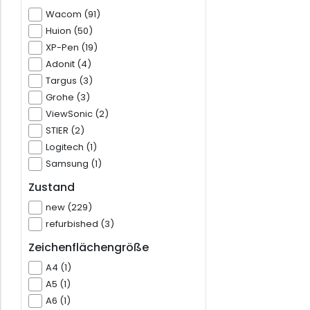
Wacom (91)
Huion (50)
XP-Pen (19)
Adonit (4)
Targus (3)
Grohe (3)
ViewSonic (2)
STIER (2)
Logitech (1)
Samsung (1)
Zustand
new (229)
refurbished (3)
Zeichenflächengröße
A4 (1)
A5 (1)
A6 (1)