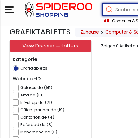
All
Computer & S
GRAFIKTABLETTS
Zuhause
Computer & S
View Discounted offers
Zeigen
0
Artikel a
Kategorie
Grafiktabletts
Website-ID
Galaxus.de (95)
Alza.de (81)
Inf-shop.de (21)
Office-partner.de (19)
Contorion.de (4)
Refurbed.de (3)
Manomano.de (3)