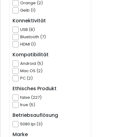
Orange (2)
Gelb (1)
Konnektivität
USB (8)
Bluetooth (7)
HDMI (1)
Kompatibilität
Android (5)
Mac OS (2)
PC (2)
Ethisches Produkt
false (227)
true (5)
Betriebsauflösung
5080 lpi (3)
Marke