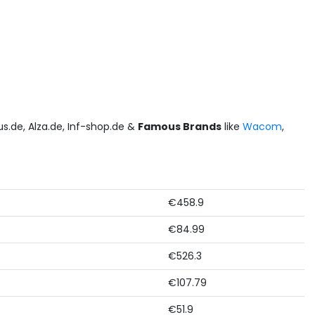
us.de, Alza.de, Inf-shop.de &
Famous Brands
like
Wacom
,
€458.9
€84.99
€526.3
€107.79
€51.9