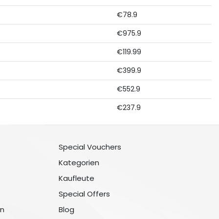
€78.9
€975.9
€119.99
€399.9
€552.9
€237.9
Special Vouchers
Kategorien
Kaufleute
Special Offers
n
Blog