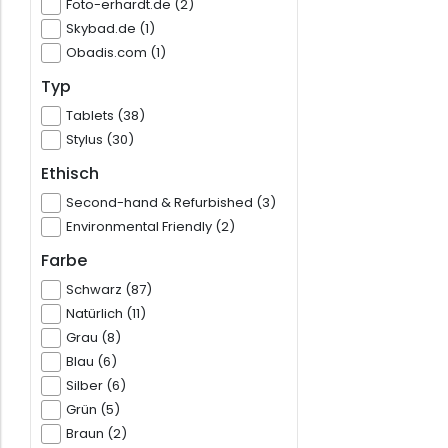
Foto-erhardt.de (2)
Skybad.de (1)
Obadis.com (1)
Typ
Tablets (38)
Stylus (30)
Ethisch
Second-hand & Refurbished (3)
Environmental Friendly (2)
Farbe
Schwarz (87)
Natürlich (11)
Grau (8)
Blau (6)
Silber (6)
Grün (5)
Braun (2)