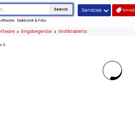
Services
Search
Ermäß
oftware
Elektronik & Foto
oftware
Eingabegeräte
Grafiktabletts
us
0