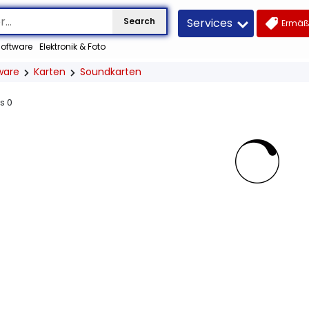
Services
Search
Ermäß
oftware
Elektronik & Foto
ware
Karten
Soundkarten
us
0