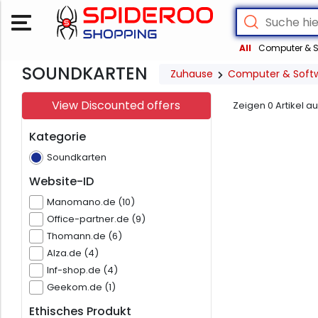
All
Computer & S
SOUNDKARTEN
Zuhause
Computer & Soft
View Discounted offers
Zeigen
0
Artikel a
Kategorie
Soundkarten
Website-ID
Manomano.de (10)
Office-partner.de (9)
Thomann.de (6)
Alza.de (4)
Inf-shop.de (4)
Geekom.de (1)
Ethisches Produkt