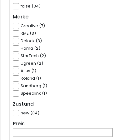
false (34)
Marke
Creative (7)
RME (3)
Delock (3)
Hama (2)
StarTech (2)
Ugreen (2)
Asus (1)
Roland (1)
Sandberg (1)
Speedlink (1)
Zustand
new (34)
Preis