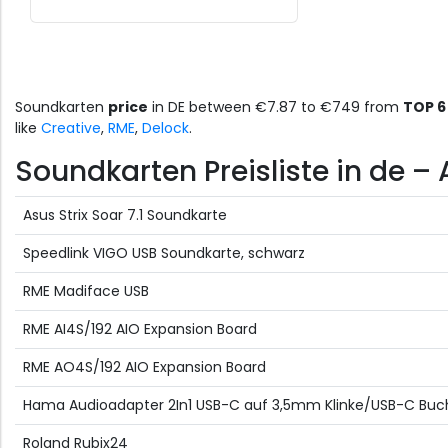
Soundkarten
price
in DE between €7.87 to €749 from
TOP 6
like
Creative
,
RME
,
Delock
.
Soundkarten Preisliste in de – 
Asus Strix Soar 7.1 Soundkarte
Speedlink VIGO USB Soundkarte, schwarz
RME Madiface USB
RME AI4S/192 AIO Expansion Board
RME AO4S/192 AIO Expansion Board
Hama Audioadapter 2In1 USB-C auf 3,5mm Klinke/USB-C Buc
Roland Rubix24