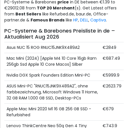
PC-Systeme & Barebones
price
in DE between €1.39 to
€29012.08 from
TOP 20 Merchant
(s). Get Latest offers
from
Best Sellers
like Refurbed.de, baur.de, Office-
partner.de &
Famous Brands
like
HP
,
DELL
,
Captiva
.
PC-Systeme & Barebones Preisliste in de –
Aktualisiert Aug 2026
Asus NUC 15 ROG RNUC15JNK9X489A2
€2849
Mac Mini (2024) [Apple M4 10 Core 16gb Ram
€687.49
256gb Ssd Apple 10 Core Macos] Silber
Nvidia DGX Spark Founders Edition Mini-PC
€5999.9
ASUS Mini-PC "RNUC15JNK9X489A2", ohne
€2623.79
farbbezeichnung, Microsoft Windows 11 Home,
32 GB RAM 1.000 GB SSD, Desktop-PCs
Apple Mac Mini 2020 M1 16 GB 256 GB SSD -
€679
Refurbished
Lenovo ThinkCentre Neo 50q Gen 4 Tiny
€743.9