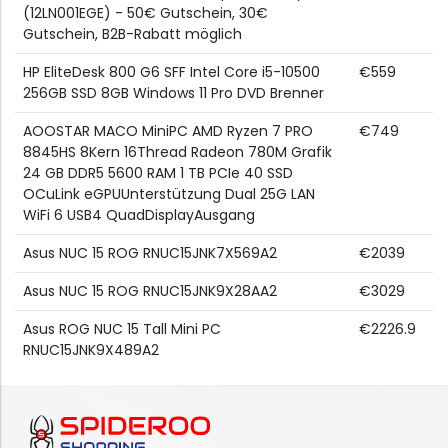
(12LN001EGE) - 50€ Gutschein, 30€
Gutschein, B2B-Rabatt möglich
HP EliteDesk 800 G6 SFF Intel Core i5-10500
€559
256GB SSD 8GB Windows 11 Pro DVD Brenner
AOOSTAR MACO MiniPC AMD Ryzen 7 PRO
€749
8845HS 8Kern 16Thread Radeon 780M Grafik
24 GB DDR5 5600 RAM 1 TB PCIe 40 SSD
OCuLink eGPUUnterstützung Dual 25G LAN
WiFi 6 USB4 QuadDisplayAusgang
Asus NUC 15 ROG RNUC15JNK7X569A2
€2039
Asus NUC 15 ROG RNUC15JNK9X28AA2
€3029
Asus ROG NUC 15 Tall Mini PC
€2226.9
RNUC15JNK9X489A2