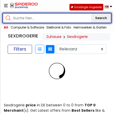
Ermäßigte Angebote
Search
All
Computer & Software
Elektronik & Foto
Heimwerken & Garten
SEXDROGERIE
Zuhause
Sexdrogerie
Filters
Sexdrogerie
price
in DE between 0 to 0 from
TOP 0
Merchant
(s). Get Latest offers from
Best Sellers
like &