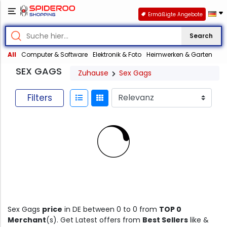
Ermäßigte Angebote
Search
All
Computer & Software
Elektronik & Foto
Heimwerken & Garten
SEX GAGS
Zuhause
Sex Gags
Filters
Sex Gags
price
in DE between 0 to 0 from
TOP 0
Merchant
(s). Get Latest offers from
Best Sellers
like &