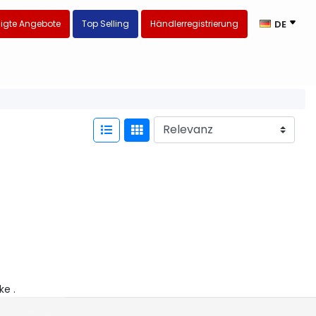
igte Angebote
Top Selling
Händlerregistrierung
DE
ke .