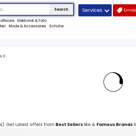
Services
Search
Ermäß
oftware
Elektronik & Foto
ten
Mode & Accessoires
Schuhe
us
0
(s). Get Latest offers from
Best Sellers
like &
Famous Brands
li